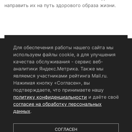
направить их на путь здорового образа жизни.
Для обеспечения работы нашего сайта мы
используем файлы cookie, а для улучшения
Политика конфиденциальности
качества обслуживания - сервис веб-
аналитики Яндекс.Метрика. Также мы
Согласие на обработку персональных данных
являемся участниками рейтинга Mail.ru.
Нажимая кнопку «Согласен», вы
RSS-лента
подтверждаете, что принимаете нашу
политику конфиденциальности
и даёте своё
© 2004 - 2026 Сетевое издание Щёлковское ТВ.
согласие на обработку персональных
Свидетельство о регистрации СМИ
данных
.
ЭЛ № ФС 77 - 79754 от 07.12.2020 г.
Выдано Федеральной
службой по надзору в сфере связи, информационных
технологий и массовых коммуникаций (РОСКОМНАДЗОР).
СОГЛАСЕН