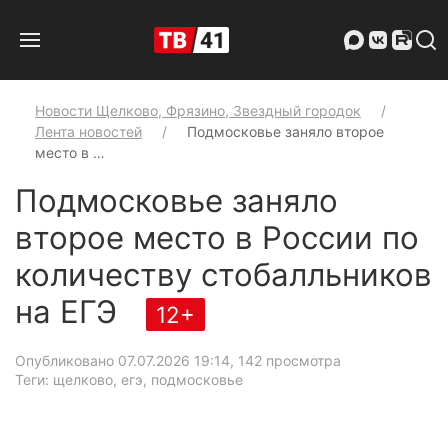
Новости Щелково, Фрязино, Звездный городок
Лента новостей
Подмосковье заняло второе
место в …
Подмосковье заняло
второе место в России по
количеству стобалльников
на ЕГЭ
12+
Опубликовано 07.07.2026 19:14
, 142 просмотра
Теги: щелково, егэ, подмосковье