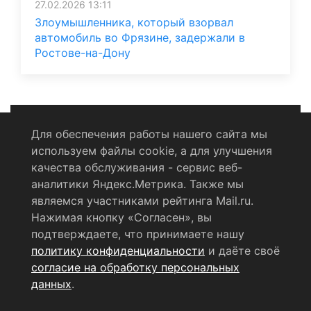
27.02.2026 13:11
Злоумышленника, который взорвал
автомобиль во Фрязине, задержали в
Ростове-на-Дону
Для обеспечения работы нашего сайта мы
используем файлы cookie, а для улучшения
Политика конфиденциальности
качества обслуживания - сервис веб-
аналитики Яндекс.Метрика. Также мы
Согласие на обработку персональных данных
являемся участниками рейтинга Mail.ru.
Нажимая кнопку «Согласен», вы
RSS-лента
подтверждаете, что принимаете нашу
политику конфиденциальности
и даёте своё
© 2004 - 2026 Сетевое издание Щёлковское ТВ.
согласие на обработку персональных
Свидетельство о регистрации СМИ
данных
.
ЭЛ № ФС 77 - 79754 от 07.12.2020 г.
Выдано Федеральной
службой по надзору в сфере связи, информационных