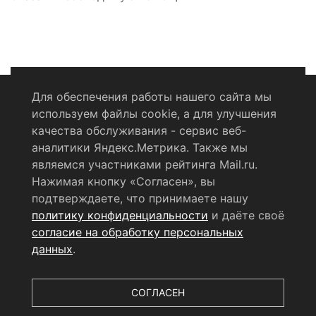
Для обеспечения работы нашего сайта мы
используем файлы cookie, а для улучшения
Политика конфиденциальности
качества обслуживания - сервис веб-
аналитики Яндекс.Метрика. Также мы
Согласие на обработку персональных данных
являемся участниками рейтинга Mail.ru.
Нажимая кнопку «Согласен», вы
RSS-лента
подтверждаете, что принимаете нашу
политику конфиденциальности
и даёте своё
© 2004 - 2026 Сетевое издание Щёлковское ТВ.
согласие на обработку персональных
Свидетельство о регистрации СМИ
данных
.
ЭЛ № ФС 77 - 79754 от 07.12.2020 г.
Выдано Федеральной
службой по надзору в сфере связи, информационных
технологий и массовых коммуникаций (РОСКОМНАДЗОР).
СОГЛАСЕН
Учредитель ООО «Телерадиокомпания «Щёлково», главный