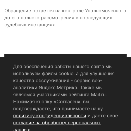
Обращение остаётся на контроле Уполномоченного
до его полного рассмотрения в последующих
судебных инстанциях.
Для обеспечения работы нашего сайта мы
используем файлы cookie, а для улучшения
Политика конфиденциальности
качества обслуживания - сервис веб-
аналитики Яндекс.Метрика. Также мы
Согласие на обработку персональных данных
являемся участниками рейтинга Mail.ru.
Нажимая кнопку «Согласен», вы
RSS-лента
подтверждаете, что принимаете нашу
политику конфиденциальности
и даёте своё
© 2004 - 2026 Сетевое издание Щёлковское ТВ.
согласие на обработку персональных
Свидетельство о регистрации СМИ
данных
.