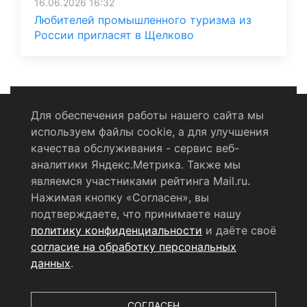
16.06.2026 16:32
Любителей промышленного туризма из
России пригласят в Щелково
Для обеспечения работы нашего сайта мы
используем файлы cookie, а для улучшения
Политика конфиденциальности
качества обслуживания - сервис веб-
аналитики Яндекс.Метрика. Также мы
Согласие на обработку персональных данных
являемся участниками рейтинга Mail.ru.
Нажимая кнопку «Согласен», вы
RSS-лента
подтверждаете, что принимаете нашу
политику конфиденциальности
и даёте своё
© 2004 - 2026 Сетевое издание Щёлковское ТВ.
согласие на обработку персональных
Свидетельство о регистрации СМИ
данных
.
ЭЛ № ФС 77 - 79754 от 07.12.2020 г.
Выдано Федеральной
службой по надзору в сфере связи, информационных
технологий и массовых коммуникаций (РОСКОМНАДЗОР).
СОГЛАСЕН