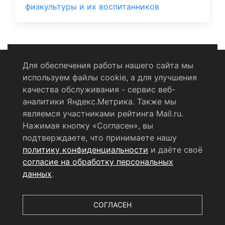
физкультуры и их воспитанников
Для обеспечения работы нашего сайта мы
используем файлы cookie, а для улучшения
Политика конфиденциальности
качества обслуживания - сервис веб-
аналитики Яндекс.Метрика. Также мы
Согласие на обработку персональных данных
являемся участниками рейтинга Mail.ru.
Нажимая кнопку «Согласен», вы
RSS-лента
подтверждаете, что принимаете нашу
политику конфиденциальности
и даёте своё
© 2004 - 2026 Сетевое издание Щёлковское ТВ.
согласие на обработку персональных
Свидетельство о регистрации СМИ
данных
.
ЭЛ № ФС 77 - 79754 от 07.12.2020 г.
Выдано Федеральной
службой по надзору в сфере связи, информационных
технологий и массовых коммуникаций (РОСКОМНАДЗОР).
СОГЛАСЕН
Учредитель ООО «Телерадиокомпания «Щёлково», главный
редактор
Беляева Е.М.
Все права защищены.