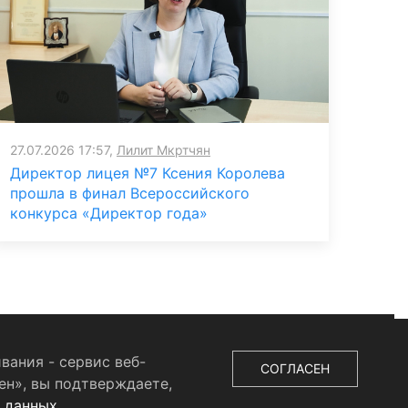
27.07.2026 17:57,
Лилит Мкртчян
Директор лицея №7 Ксения Королева
прошла в финал Всероссийского
конкурса «Директор года»
вания - сервис веб-
СОГЛАСЕН
ен», вы подтверждаете,
х данных
.