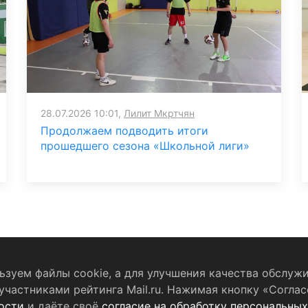
28.07.2026 10:01,
Лилит Мкртчян
Продолжаем подводить итоги
прошедшего сезона «Школьной лиги»
зуем файлы cookie, а для улучшения качества обслужи
частниками рейтинга Mail.ru. Нажимая кнопку «Соглас
бработку персональных данных
RSS-лента
ости
и даёте своё
согласие на обработку персональны