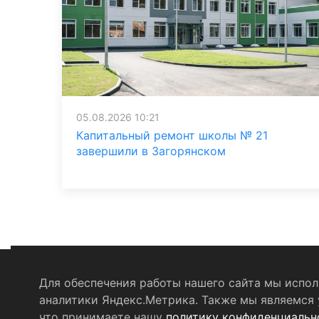
05.08.2026 10:21
Капитальный ремонт школы № 21
завершили в Загорянском
Для обеспечения работы нашего сайта мы исполь
аналитики Яндекс.Метрика. Также мы являемся у
Политика конфиденциальности
Согласие на о
что принимаете нашу
политику конфиденциальн