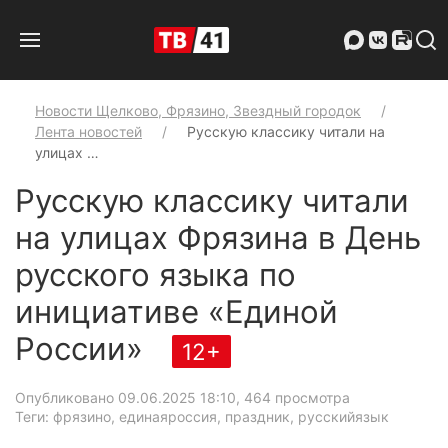
Новости Щелково, Фрязино, Звездный городок
Лента новостей
Русскую классику читали на
улицах …
Русскую классику читали
на улицах Фрязина в День
русского языка по
инициативе «Единой
России»
12+
Опубликовано 09.06.2025 18:10
, 464 просмотра
Теги: фрязино, единаяроссия, праздник, русскийязык