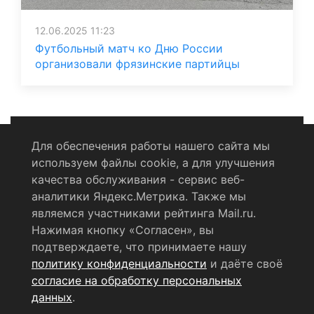
12.06.2025 11:23
Футбольный матч ко Дню России
организовали фрязинские партийцы
Для обеспечения работы нашего сайта мы
используем файлы cookie, а для улучшения
Политика конфиденциальности
качества обслуживания - сервис веб-
аналитики Яндекс.Метрика. Также мы
Согласие на обработку персональных данных
являемся участниками рейтинга Mail.ru.
Нажимая кнопку «Согласен», вы
RSS-лента
подтверждаете, что принимаете нашу
политику конфиденциальности
и даёте своё
© 2004 - 2026 Сетевое издание Щёлковское ТВ.
согласие на обработку персональных
Свидетельство о регистрации СМИ
данных
.
ЭЛ № ФС 77 - 79754 от 07.12.2020 г.
Выдано Федеральной