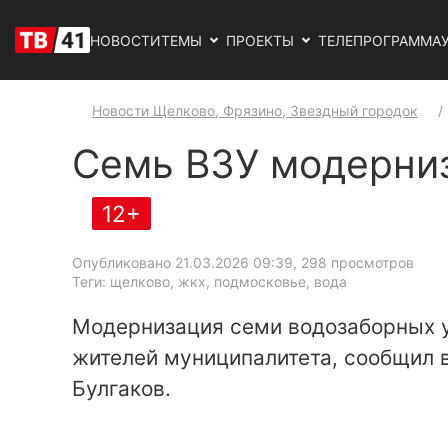
НОВОСТИ
ТЕМЫ
ПРОЕКТЫ
ТЕЛЕПРОГРАММА
Новости Щелково, Фрязино, Звездный городок
Семь ВЗУ модерниз
12+
Опубликовано 21.03.2026 09:39
, 298 просмотров
Теги: щелково, жкх, подмосковье, вода
Модернизация семи водозаборных 
жителей муниципалитета, сообщил 
Булгаков.