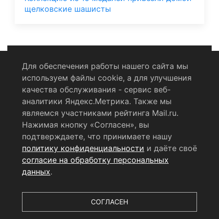
щелковские шашисты
Для обеспечения работы нашего сайта мы
используем файлы cookie, а для улучшения
Политика конфиденциальности
качества обслуживания - сервис веб-
аналитики Яндекс.Метрика. Также мы
Согласие на обработку персональных данных
являемся участниками рейтинга Mail.ru.
Нажимая кнопку «Согласен», вы
RSS-лента
подтверждаете, что принимаете нашу
политику конфиденциальности
и даёте своё
© 2004 - 2026 Сетевое издание Щёлковское ТВ.
согласие на обработку персональных
Свидетельство о регистрации СМИ
данных
.
ЭЛ № ФС 77 - 79754 от 07.12.2020 г.
Выдано Федеральной
службой по надзору в сфере связи, информационных
технологий и массовых коммуникаций (РОСКОМНАДЗОР).
СОГЛАСЕН
Учредитель ООО «Телерадиокомпания «Щёлково», главный
редактор
Беляева Е.М.
Все права защищены.