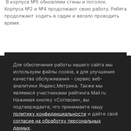
В корпусе №5 обновляем стены и потолок.
Корпуса №2 и №4 продолжают свою работу. Ребята
продолжают ходить в садик и весело проводить
время.
Для обеспечения работы нашего сайта мы
используем файлы cookie, а для улучшения
Политика конфиденциальности
качества обслуживания - сервис веб-
аналитики Яндекс.Метрика. Также мы
Согласие на обработку персональных данных
являемся участниками рейтинга Mail.ru.
Нажимая кнопку «Согласен», вы
RSS-лента
подтверждаете, что принимаете нашу
политику конфиденциальности
и даёте своё
© 2004 - 2026 Сетевое издание Щёлковское ТВ.
согласие на обработку персональных
Свидетельство о регистрации СМИ
данных
.