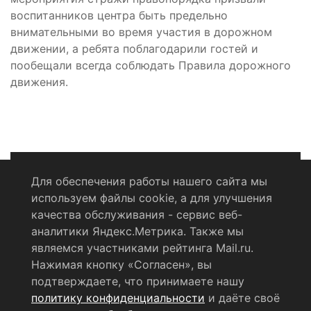
воспитанников центра быть предельно
внимательными во время участия в дорожном
движении, а ребята поблагодарили гостей и
пообещали всегда соблюдать Правила дорожного
движения.
Для обеспечения работы нашего сайта мы
используем файлы cookie, а для улучшения
Политика конфиденциальности
качества обслуживания - сервис веб-
аналитики Яндекс.Метрика. Также мы
Согласие на обработку персональных данных
являемся участниками рейтинга Mail.ru.
Нажимая кнопку «Согласен», вы
RSS-лента
подтверждаете, что принимаете нашу
политику конфиденциальности
и даёте своё
© 2004 - 2026 Сетевое издание Щёлковское ТВ.