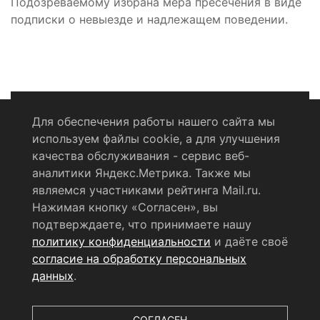
Подозреваемому избрана мера пресечения в виде
подписки о невыезде и надлежащем поведении.
Для обеспечения работы нашего сайта мы
используем файлы cookie, а для улучшения
Политика конфиденциальности
качества обслуживания - сервис веб-
аналитики Яндекс.Метрика. Также мы
Согласие на обработку персональных данных
являемся участниками рейтинга Mail.ru.
Нажимая кнопку «Согласен», вы
RSS-лента
подтверждаете, что принимаете нашу
политику конфиденциальности
и даёте своё
© 2004 - 2026 Сетевое издание Щёлковское ТВ.
согласие на обработку персональных
Свидетельство о регистрации СМИ
данных
.
ЭЛ № ФС 77 - 79754 от 07.12.2020 г.
Выдано Федеральной
службой по надзору в сфере связи, информационных
технологий и массовых коммуникаций (РОСКОМНАДЗОР).
СОГЛАСЕН