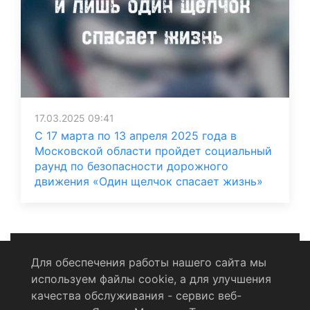
17.03.2025 09:41
С 17 марта по 13 апреля 2025 года в
Московской области пройдет социальный
раунд по безопасности дорожного
движения «Один щелчок спасает жизнь»
Для обеспечения работы нашего сайта мы
используем файлы cookie, а для улучшения
Политика конфиденциальности
качества обслуживания - сервис веб-