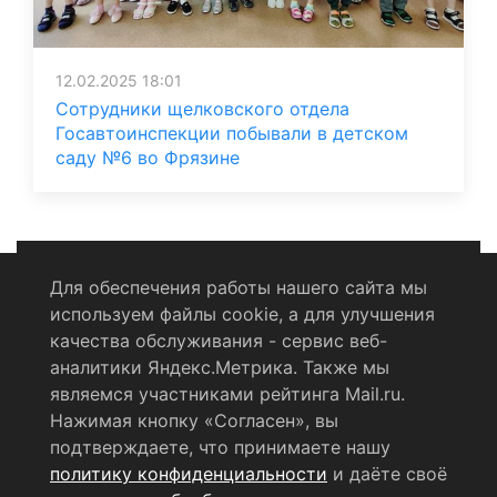
12.02.2025 18:01
Сотрудники щелковского отдела
Госавтоинспекции побывали в детском
саду №6 во Фрязине
Для обеспечения работы нашего сайта мы
используем файлы cookie, а для улучшения
Политика конфиденциальности
качества обслуживания - сервис веб-
аналитики Яндекс.Метрика. Также мы
Согласие на обработку персональных данных
являемся участниками рейтинга Mail.ru.
Нажимая кнопку «Согласен», вы
RSS-лента
подтверждаете, что принимаете нашу
политику конфиденциальности
и даёте своё
© 2004 - 2026 Сетевое издание Щёлковское ТВ.