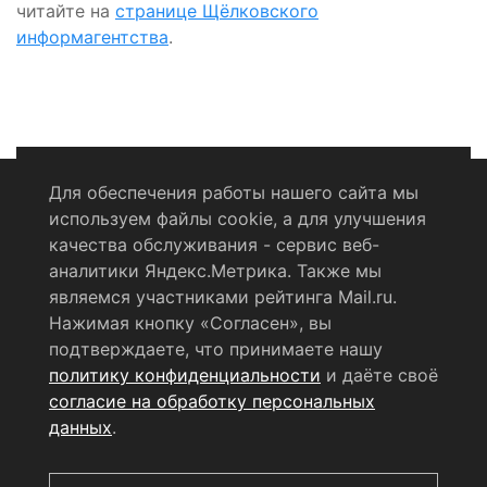
читайте на
странице Щёлковского
информагентства
.
Для обеспечения работы нашего сайта мы
используем файлы cookie, а для улучшения
Политика конфиденциальности
качества обслуживания - сервис веб-
аналитики Яндекс.Метрика. Также мы
Согласие на обработку персональных данных
являемся участниками рейтинга Mail.ru.
Нажимая кнопку «Согласен», вы
RSS-лента
подтверждаете, что принимаете нашу
политику конфиденциальности
и даёте своё
© 2004 - 2026 Сетевое издание Щёлковское ТВ.
согласие на обработку персональных
Свидетельство о регистрации СМИ
данных
.
ЭЛ № ФС 77 - 79754 от 07.12.2020 г.
Выдано Федеральной
службой по надзору в сфере связи, информационных
технологий и массовых коммуникаций (РОСКОМНАДЗОР).