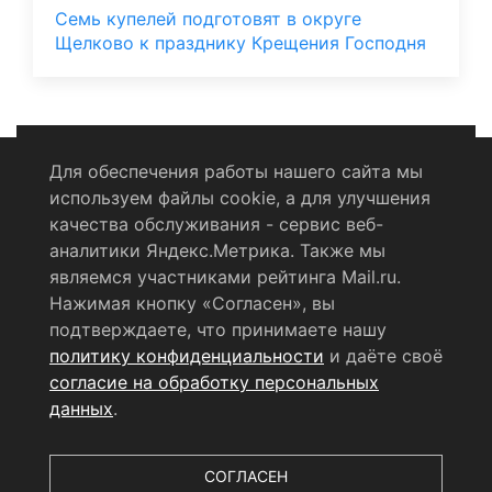
Семь купелей подготовят в округе
Щелково к празднику Крещения Господня
Для обеспечения работы нашего сайта мы
используем файлы cookie, а для улучшения
Политика конфиденциальности
качества обслуживания - сервис веб-
аналитики Яндекс.Метрика. Также мы
Согласие на обработку персональных данных
являемся участниками рейтинга Mail.ru.
Нажимая кнопку «Согласен», вы
RSS-лента
подтверждаете, что принимаете нашу
политику конфиденциальности
и даёте своё
© 2004 - 2026 Сетевое издание Щёлковское ТВ.
согласие на обработку персональных
Свидетельство о регистрации СМИ
данных
.
ЭЛ № ФС 77 - 79754 от 07.12.2020 г.
Выдано Федеральной
службой по надзору в сфере связи, информационных
технологий и массовых коммуникаций (РОСКОМНАДЗОР).
СОГЛАСЕН
Учредитель ООО «Телерадиокомпания «Щёлково», главный