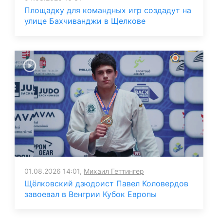
Площадку для командных игр создадут на
улице Бахчиванджи в Щелкове
01.08.2026 14:01,
Михаил Геттингер
Щёлковский дзюдоист Павел Коловердов
завоевал в Венгрии Кубок Европы