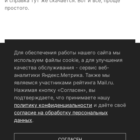
и справка тут же скачается. Вот и всё, проще
простого.
Для обеспечения работы нашего сайта мы
используем файлы cookie, а для улучшения
Политика конфиденциальности
качества обслуживания - сервис веб-
аналитики Яндекс.Метрика. Также мы
Согласие на обработку персональных данных
являемся участниками рейтинга Mail.ru.
Нажимая кнопку «Согласен», вы
RSS-лента
подтверждаете, что принимаете нашу
политику конфиденциальности
и даёте своё
© 2004 - 2026 Сетевое издание Щёлковское ТВ.
согласие на обработку персональных
Свидетельство о регистрации СМИ
данных
.
ЭЛ № ФС 77 - 79754 от 07.12.2020 г.
Выдано Федеральной
службой по надзору в сфере связи, информационных
технологий и массовых коммуникаций (РОСКОМНАДЗОР).
СОГЛАСЕН