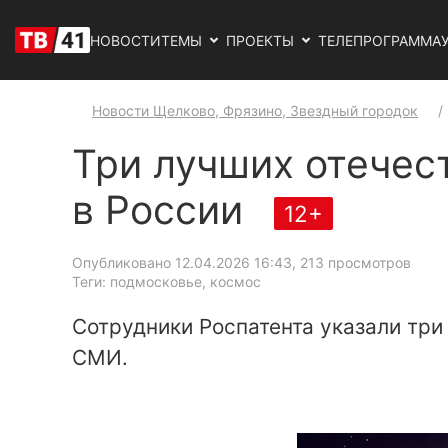
НОВОСТИ
ТЕМЫ
ПРОЕКТЫ
ТЕЛЕПРОГРАММА
Новости Щелково, Фрязино, Звездный городок
Три лучших отечес
в России
12+
Опубликовано 12.04.2026 16:43
, 213 просмотров
Теги: подмосковье, космос
Сотрудники Роспатента указали тр
СМИ.