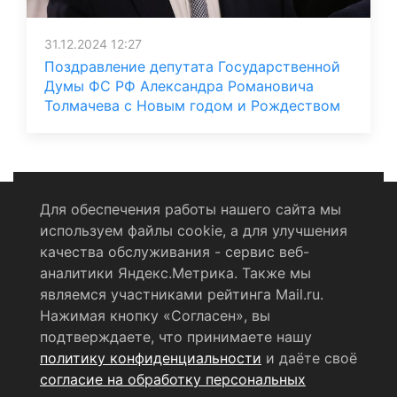
31.12.2024 12:27
Поздравление депутата Государственной
Думы ФС РФ Александра Романовича
Толмачева с Новым годом и Рождеством
Для обеспечения работы нашего сайта мы
используем файлы cookie, а для улучшения
Политика конфиденциальности
качества обслуживания - сервис веб-
аналитики Яндекс.Метрика. Также мы
Согласие на обработку персональных данных
являемся участниками рейтинга Mail.ru.
Нажимая кнопку «Согласен», вы
RSS-лента
подтверждаете, что принимаете нашу
политику конфиденциальности
и даёте своё
© 2004 - 2026 Сетевое издание Щёлковское ТВ.
согласие на обработку персональных
Свидетельство о регистрации СМИ