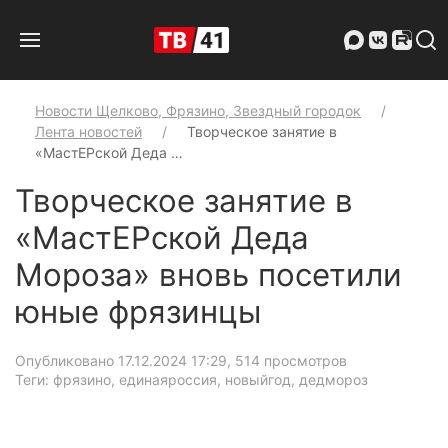
Новости Щелково, Фрязино, Звездный городок
Лента новостей
Творческое занятие в
«МастЕРской Деда …
Творческое занятие в
«МастЕРской Деда
Мороза» вновь посетили
юные фрязинцы
Опубликовано 17.12.2024 17:29
, 514 просмотров
Теги: фрязино, единаяроссия, новыйгод, дедмороз