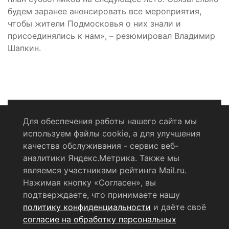
будем заранее анонсировать все мероприятия,
чтобы жители Подмосковья о них знали и
присоединялись к нам», – резюмировал Владимир
Шапкин.
Для обеспечения работы нашего сайта мы
используем файлы cookie, а для улучшения
Политика конфиденциальности
качества обслуживания - сервис веб-
аналитики Яндекс.Метрика. Также мы
Согласие на обработку персональных данных
являемся участниками рейтинга Mail.ru.
Нажимая кнопку «Согласен», вы
RSS-лента
подтверждаете, что принимаете нашу
политику конфиденциальности
и даёте своё
© 2004 - 2026 Сетевое издание Щёлковское ТВ.
согласие на обработку персональных
Свидетельство о регистрации СМИ