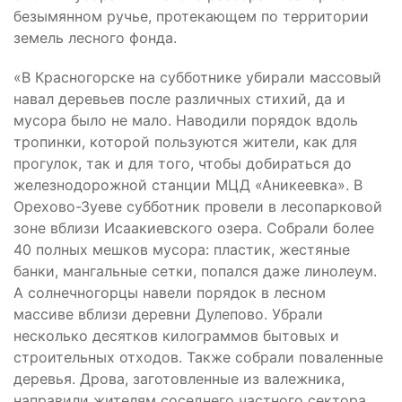
безымянном ручье, протекающем по территории
земель лесного фонда.
«В Красногорске на субботнике убирали массовый
навал деревьев после различных стихий, да и
мусора было не мало. Наводили порядок вдоль
тропинки, которой пользуются жители, как для
прогулок, так и для того, чтобы добираться до
железнодорожной станции МЦД «Аникеевка». В
Орехово-Зуеве субботник провели в лесопарковой
зоне вблизи Исаакиевского озера. Собрали более
40 полных мешков мусора: пластик, жестяные
банки, мангальные сетки, попался даже линолеум.
А солнечногорцы навели порядок в лесном
массиве вблизи деревни Дулепово. Убрали
несколько десятков килограммов бытовых и
строительных отходов. Также собрали поваленные
деревья. Дрова, заготовленные из валежника,
направили жителям соседнего частного сектора