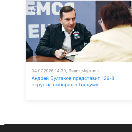
04.07.2026 14:30, Лилит Мкртчян
Андрей Булгаков представит 129‑й
округ на выборах в Госдуму