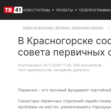
НОВОСТИ
ТЕМЫ
ПРОЕКТЫ
ТЕЛЕПРОГРАММА
Новости Щелково, Фрязино, Звездный городок
В Красногорске со
совета первичных 
Опубликовано 25.11.2024 17:30
, 398 просмотров
Теги: единаяроссия, заседание, делегаты
Первички – это прочный фундамент партийной
Секретари первичных отделений задействован
проблемы на местах, реализовывать Народну