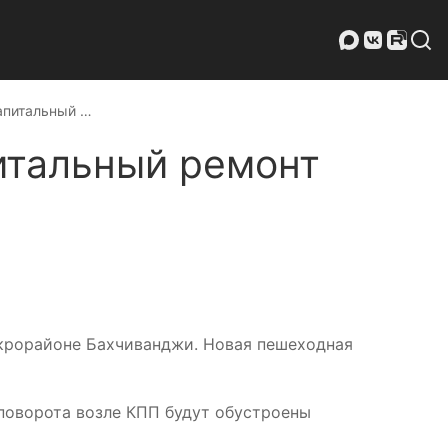
апитальный …
итальный ремонт
икрорайоне Бахчиванджи. Новая пешеходная
поворота возле КПП будут обустроены