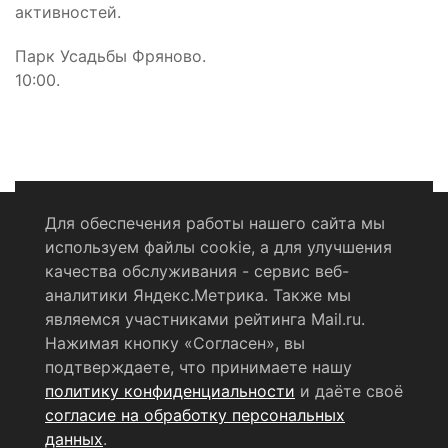
активностей.
Парк Усадьбы Фряново.
10:00.
Для обеспечения работы нашего сайта мы
используем файлы cookie, а для улучшения
Политика конфиденциальности
качества обслуживания - сервис веб-
аналитики Яндекс.Метрика. Также мы
Согласие на обработку персональных данных
являемся участниками рейтинга Mail.ru.
Нажимая кнопку «Согласен», вы
RSS-лента
подтверждаете, что принимаете нашу
политику конфиденциальности
и даёте своё
© 2004 - 2026 Сетевое издание Щёлковское ТВ.
согласие на обработку персональных
Свидетельство о регистрации СМИ
данных
.