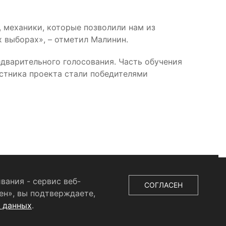
, механики, которые позволили нам из
 выборах», – отметил Малинин.
дварительного голосования. Часть обучения
стника проекта стали победителями
вания - сервис веб-
СОГЛАСЕН
ен», вы подтверждаете,
х данных
.
ыдано Федеральной службой по надзору в сфере связи,
во», главный редактор
Беляева Е.М.
Все права защищены.