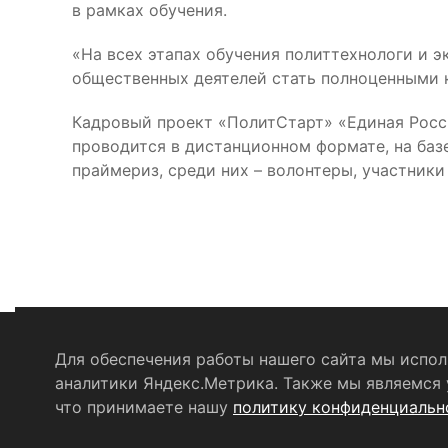
в рамках обучения.
«На всех этапах обучения политтехнологи и 
общественных деятелей стать полноценными к
Кадровый проект «ПолитСтарт» «Единая Росс
проводится в дистанционном формате, на баз
праймериз, среди них – волонтеры, участники
Для обеспечения работы нашего сайта мы исполь
Политика конфиденциальности
аналитики Яндекс.Метрика. Также мы являемся у
Согласие на о
что принимаете нашу
политику конфиденциальн
© 2004 - 2026 Сетевое издание Щёлковское ТВ. Свидет
информационных технологий и массовых коммуникаций 