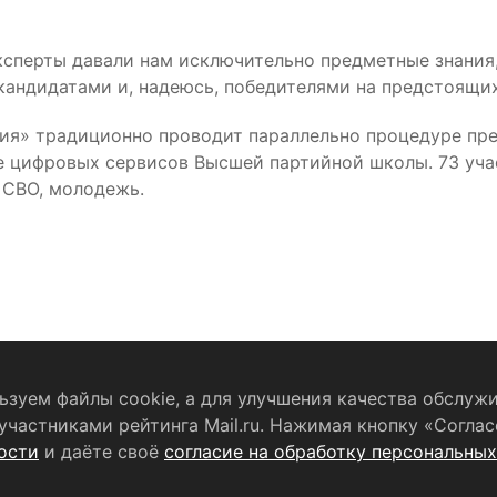
эксперты давали нам исключительно предметные знания
андидатами и, надеюсь, победителями на предстоящих
ия» традиционно проводит параллельно процедуре пре
е цифровых сервисов Высшей партийной школы. 73 уча
 СВО, молодежь.
зуем файлы cookie, а для улучшения качества обслужи
частниками рейтинга Mail.ru. Нажимая кнопку «Соглас
бработку персональных данных
RSS-лента
ости
и даёте своё
согласие на обработку персональны
ельство о регистрации СМИ
ЭЛ № ФС 77 - 79754 от 07.12.2020 г.
В
(РОСКОМНАДЗОР). Учредитель ООО «Телерадиокомпания «Щёлко