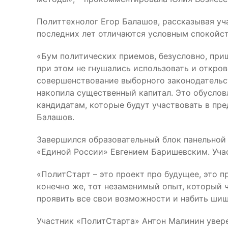
Политтехнолог Егор Балашов, рассказывая уч
последних лет отличаются условным спокойс
«Бум политических приемов, безусловно, приш
при этом не гнушались использовать и откров
совершенствование выборного законодательст
накопила существенный капитал. Это обусло
кандидатам, которые будут участвовать в пр
Балашов.
Завершился образовательный блок панельной 
«Единой России» Евгением Баришевским. Учас
«ПолитСтарт – это проект про будущее, это п
конечно же, тот незаменимый опыт, который 
проявить все свои возможности и набить шишк
Участник «ПолитСтарта» Антон Малинин увере