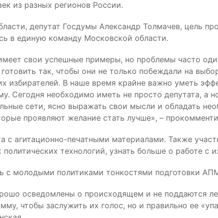
ек из разных регионов России.
бласти, депутат Госдумы Александр Толмачев, цель про
сь в единую команду Московской области.
 имеет свои успешные примеры, но проблемы часто оди
готовить так, чтобы они не только побеждали на выбор
их избирателей. В наше время крайне важно уметь эф
у. Сегодня необходимо иметь не просто депутата, а но
альные сети, ясно выражать свои мысли и обладать н
оторые проявляют желание стать лучше», – прокоммент
та с агитационно-печатными материалами. Также участ
 политических технологий, узнать больше о работе с и
 с молодыми политиками тонкостями подготовки АПМ, 
орошо осведомлены о происходящем и не поддаются ле
му, чтобы заслужить их голос, но и правильно ее «уп
нская.