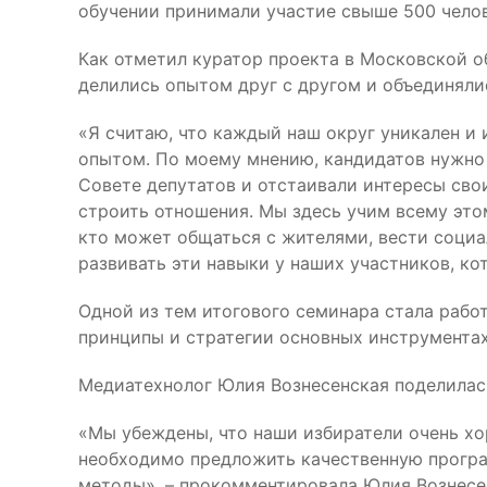
обучении принимали участие свыше 500 челов
Как отметил куратор проекта в Московской о
делились опытом друг с другом и объединяли
«Я считаю, что каждый наш округ уникален и
опытом. По моему мнению, кандидатов нужно 
Совете депутатов и отстаивали интересы сво
строить отношения. Мы здесь учим всему этом
кто может общаться с жителями, вести соци
развивать эти навыки у наших участников, к
Одной из тем итогового семинара стала рабо
принципы и стратегии основных инструментах
Медиатехнолог Юлия Вознесенская поделилась
«Мы убеждены, что наши избиратели очень х
необходимо предложить качественную програм
методы», – прокомментировала Юлия Вознесе