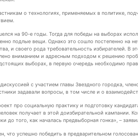
астникам о технологиях, применяемых в политике, под
твием.
елся на 90-е годы. Тогда для победы на выборах испол
енно подлые вещи. Однако это сошло постепенно на не
ва, и своего рода требовательность избирателей. В э
влено вниманием и адресным подходом к решению проб
едстоящих выборах, в первую очередь необходимо прави
дискуссией с участием главы Звездного городка, член
тники задавали вопросы, в том числе и о взаимодейст
роект про социальную практику и подготовку кандидат
человек получает в этой доизбирательной кампании. К
и до того, как началась предвыборная гонка», – заяв
н, что успешно победить в предварительном голосован