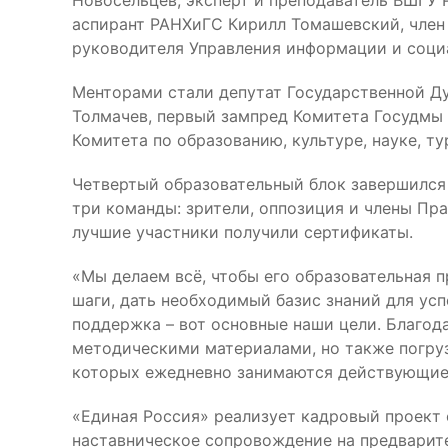
Новосельцев, эксперт и преподаватель ВШГУ 
аспирант РАНХиГС Кирилл Томашевский, член 
руководителя Управления информации и соци
Менторами стали депутат Государственной Д
Толмачев, первый зампред Комитета Госудмы 
Комитета по образованию, культуре, науке, 
Четвертый образовательный блок завершился д
три команды: зрители, оппозиция и члены Пр
лучшие участники получили сертификаты.
«Мы делаем всё, чтобы его образовательная
шаги, дать необходимый базис знаний для ус
поддержка – вот основные наши цели. Благод
методическими материалами, но также погруз
которых ежедневно занимаются действующие 
«Единая Россия» реализует кадровый проект с
наставническое сопровождение на предварите