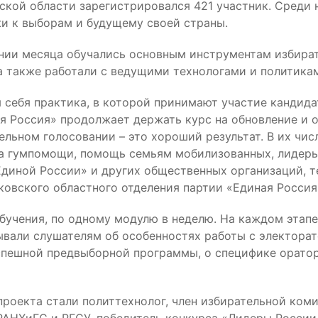
вской области зарегистрировался 421 участник. Среди 
жи к выборам и будущему своей страны.
чении месяца обучались основным инструментам избир
а также работали с ведущими технологами и политикам
 себя практика, в которой принимают участие кандида
я Россия» продолжает держать курс на обновление и 
льном голосовании – это хороший результат. В их чис
вка гумпомощи, помощь семьям мобилизованных, лидер
диной России» и других общественных организаций, те
ковского областного отделения партии «Единая Росси
бучения, по одному модулю в неделю. На каждом этап
вали слушателям об особенностях работы с электорат
успешной предвыборной программы, о специфике оратор
роекта стали политтехнолог, член избирательной ком