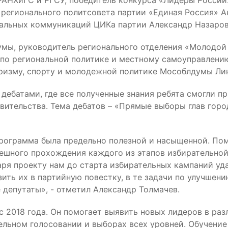
РАНХиГС и РГСУ, победитель конкурса «Лидеры России.
регионального политсовета партии «Единая Россия» А
альных коммуникаций ЦИКа партии Александр Назаров
умы, руководитель регионального отделения «Молодой
по региональной политике и местному самоуправлению
туризму, спорту и молодежной политике Мособлдумы Ли
ебатами, где все полученные знания ребята смогли пр
авительства. Тема дебатов – «Прямые выборы глав гор
 программа была предельно полезной и насыщенной. П
пешного прохождения каждого из этапов избирательно
аря проекту нам до старта избирательных кампаний уд
ить их в партийную повестку, в те задачи по улучшен
депутаты», - отметил Александр Толмачев.
 2018 года. Он помогает выявить новых лидеров в раз
льном голосовании и выборах всех уровней. Обучение