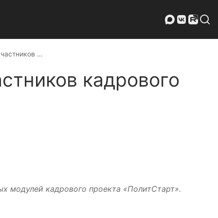
участников …
астников кадрового
ых модулей кадрового проекта «ПолитСтарт».