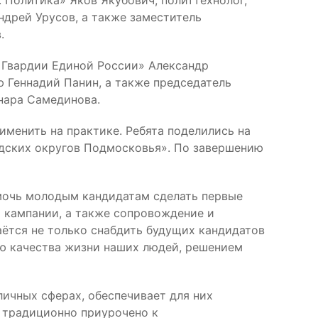
 Политика» Яков Якубович, политтехнолог,
ндрей Урусов, а также заместитель
.
 Гвардии Единой России» Александр
 Геннадий Панин, а также председатель
нара Самединова.
именить на практике. Ребята поделились на
одских округов Подмосковья». По завершению
омочь молодым кандидатам сделать первые
й кампании, а также сопровождение и
аётся не только снабдить будущих кандидатов
ию качества жизни наших людей, решением
личных сферах, обеспечивает для них
 традиционно приурочено к