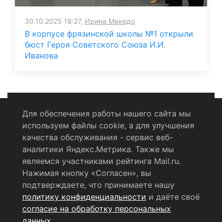
30.10.2025 18:27,
Ирина Мекедо
В корпусе фрязинской школы №1 открыли
бюст Героя Советского Союза И.И.
Иванова
Для обеспечения работы нашего сайта мы
используем файлы cookie, а для улучшения
Политика конфиденциальности
качества обслуживания - сервис веб-
аналитики Яндекс.Метрика. Также мы
Согласие на обработку персональных данных
являемся участниками рейтинга Mail.ru.
Нажимая кнопку «Согласен», вы
RSS-лента
подтверждаете, что принимаете нашу
политику конфиденциальности
и даёте своё
© 2004 - 2026 Сетевое издание Щёлковское ТВ.
согласие на обработку персональных
Свидетельство о регистрации СМИ
данных
.