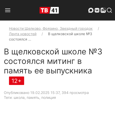
Новости Щелково, Фрязино, Звездный городок
Лента новостей
В щелковской школе №3
состоялся …
В щелковской школе №3
состоялся митинг в
память ее выпускника
12+
Опубликовано 19.02.2025 15:37
, 394 просмотра
Теги: школа, память, полиция