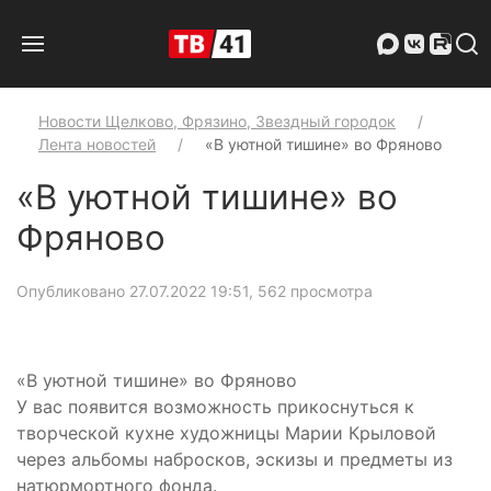
Новости Щелково, Фрязино, Звездный городок
Лента новостей
«В уютной тишине» во Фряново
«В уютной тишине» во
Фряново
Опубликовано 27.07.2022 19:51
, 562 просмотра
«В уютной тишине» во Фряново
У вас появится возможность прикоснуться к
творческой кухне художницы Марии Крыловой
через альбомы набросков, эскизы и предметы из
натюрмортного фонда.