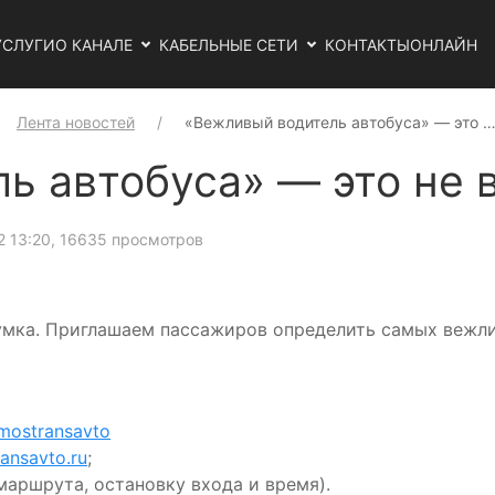
УСЛУГИ
О КАНАЛЕ
КАБЕЛЬНЫЕ СЕТИ
КОНТАКТЫ
ОНЛАЙН
Лента новостей
«Вежливый водитель автобуса» — это 
ь автобуса» — это не 
2 13:20
, 16635 просмотров
умка. Приглашаем пассажиров определить самых вежли
_mostransavto
ransavto.ru
;
маршрута, остановку входа и время).