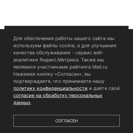
Для обеспечения работы нашего сайта мы
используем файлы cookie, а для улучшения
Политика конфиденциальности
качества обслуживания - сервис веб-
аналитики Яндекс.Метрика. Также мы
Согласие на обработку персональных данных
являемся участниками рейтинга Mail.ru.
Нажимая кнопку «Согласен», вы
RSS-лента
подтверждаете, что принимаете нашу
политику конфиденциальности
и даёте своё
© 2004 - 2026 Сетевое издание Щёлковское ТВ.
согласие на обработку персональных
Свидетельство о регистрации СМИ
данных
.
ЭЛ № ФС 77 - 79754 от 07.12.2020 г.
Выдано Федеральной
службой по надзору в сфере связи, информационных
технологий и массовых коммуникаций (РОСКОМНАДЗОР).
СОГЛАСЕН
Учредитель ООО «Телерадиокомпания «Щёлково», главный
редактор
Беляева Е.М.
Все права защищены.