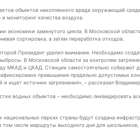
ектов объектов накопленного вреда окружающей среде
 и мониторинг качества воздуха.
сии экономики замкнутого цикла. В Московской облас
невая сортировка, а затем переработка отходов.
которой Президент уделил внимание. Необходимо созд
 выбросы. В Московской области за контролем загрязн
жду МКАД и ЦКАД. Станции самостоятельно собирают д
т зафиксировано превышение предельно допустимых кон
й и ищет источник загрязнения», – рассказал Владими
истке водных объектов – необходимо ликвидировать в
сех национальных парках страны будут создана инфрас
 том числе маршруты выходного дня для школьников, 