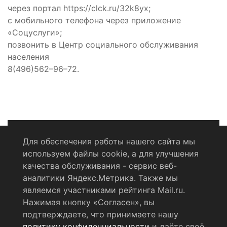
через портал https://clck.ru/32k8yx;
с мобильного телефона через приложение
«Соцуслуги»;
позвонить в Центр социального обслуживания
населения
8(496)562–96–72.
Для обеспечения работы нашего сайта мы
используем файлы cookie, а для улучшения
Политика конфиденциальности
качества обслуживания - сервис веб-
аналитики Яндекс.Метрика. Также мы
Согласие на обработку персональных данных
являемся участниками рейтинга Mail.ru.
Нажимая кнопку «Согласен», вы
RSS-лента
подтверждаете, что принимаете нашу
политику конфиденциальности
и даёте своё