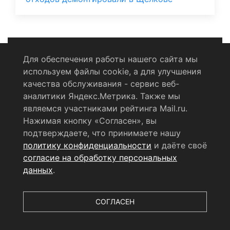
Для обеспечения работы нашего сайта мы
используем файлы cookie, а для улучшения
Политика конфиденциальности
качества обслуживания - сервис веб-
аналитики Яндекс.Метрика. Также мы
Согласие на обработку персональных данных
являемся участниками рейтинга Mail.ru.
Нажимая кнопку «Согласен», вы
RSS-лента
подтверждаете, что принимаете нашу
политику конфиденциальности
и даёте своё
© 2004 - 2026 Сетевое издание Щёлковское ТВ.
согласие на обработку персональных
Свидетельство о регистрации СМИ
данных
.
ЭЛ № ФС 77 - 79754 от 07.12.2020 г.
Выдано Федеральной
службой по надзору в сфере связи, информационных
технологий и массовых коммуникаций (РОСКОМНАДЗОР).
СОГЛАСЕН
Учредитель ООО «Телерадиокомпания «Щёлково», главный
редактор
Беляева Е.М.
Все права защищены.