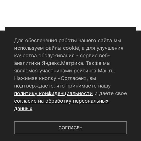
Для обеспечения работы нашего сайта мы
используем файлы cookie, а для улучшения
Политика конфиденциальности
качества обслуживания - сервис веб-
аналитики Яндекс.Метрика. Также мы
Согласие на обработку персональных данных
являемся участниками рейтинга Mail.ru.
Нажимая кнопку «Согласен», вы
RSS-лента
подтверждаете, что принимаете нашу
политику конфиденциальности
и даёте своё
© 2004 - 2026 Сетевое издание Щёлковское ТВ.
согласие на обработку персональных
Свидетельство о регистрации СМИ
данных
.
ЭЛ № ФС 77 - 79754 от 07.12.2020 г.
Выдано Федеральной
службой по надзору в сфере связи, информационных
технологий и массовых коммуникаций (РОСКОМНАДЗОР).
СОГЛАСЕН
Учредитель ООО «Телерадиокомпания «Щёлково», главный
редактор
Беляева Е.М.
Все права защищены.