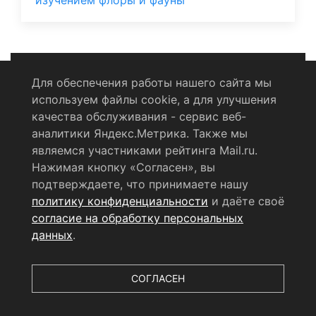
изучением флоры и фауны
Для обеспечения работы нашего сайта мы
используем файлы cookie, а для улучшения
Политика конфиденциальности
качества обслуживания - сервис веб-
аналитики Яндекс.Метрика. Также мы
Согласие на обработку персональных данных
являемся участниками рейтинга Mail.ru.
Нажимая кнопку «Согласен», вы
RSS-лента
подтверждаете, что принимаете нашу
политику конфиденциальности
и даёте своё
© 2004 - 2026 Сетевое издание Щёлковское ТВ.
согласие на обработку персональных
Свидетельство о регистрации СМИ
данных
.
ЭЛ № ФС 77 - 79754 от 07.12.2020 г.
Выдано Федеральной
службой по надзору в сфере связи, информационных
технологий и массовых коммуникаций (РОСКОМНАДЗОР).
СОГЛАСЕН
Учредитель ООО «Телерадиокомпания «Щёлково», главный
редактор
Беляева Е.М.
Все права защищены.