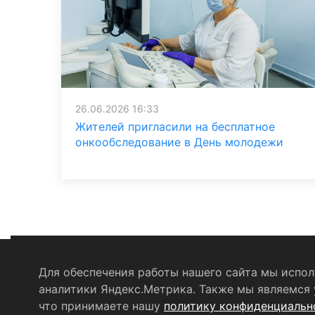
26.06.2026 16:33
Жителей пригласили на бесплатное
онкообследование в День молодежи
Для обеспечения работы нашего сайта мы исполь
аналитики Яндекс.Метрика. Также мы являемся у
Политика конфиденциальности
Согласие на о
что принимаете нашу
политику конфиденциальн