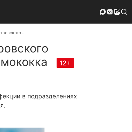
етровского …
ровского
вмококка
12+
нфекции в подразделениях
я.