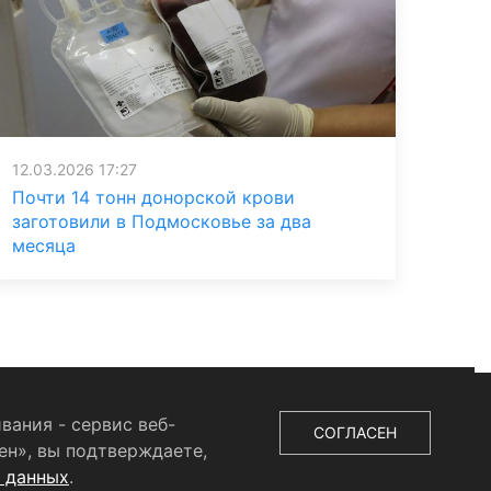
12.03.2026 17:27
Почти 14 тонн донорской крови
заготовили в Подмосковье за два
месяца
вания - сервис веб-
СОГЛАСЕН
ен», вы подтверждаете,
х данных
.