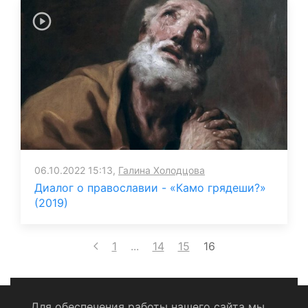
06.10.2022 15:13,
Галина Холодцова
Диалог о православии - «Камо грядеши?»
(2019)
1
...
14
15
16
Для обеспечения работы нашего сайта мы