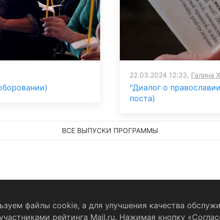
22.03.2024 12:33,
Галина 
Соборовании)
"Диалог о православии
поста)
ВСЕ ВЫПУСКИ ПРОГРАММЫ
зуем файлы cookie, а для улучшения качества обслужи
частниками рейтинга Mail.ru. Нажимая кнопку «Соглас
бработку персональных данных
RSS-лента