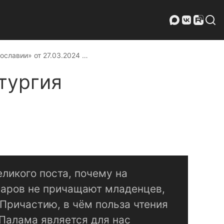
ославии» от 27.03.2024 …
итургия
ликого поста, почему на
аров не причащают младенцев,
 Причастию, в чём польза чтения
 Палама является для нас