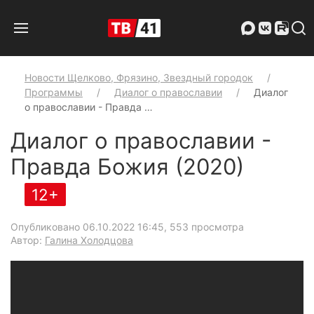
Новости Щелково, Фрязино, Звездный городок
Программы
Диалог о православии
Диалог
о православии - Правда …
Диалог о православии -
Правда Божия (2020)
12+
Опубликовано 06.10.2022 16:45
, 553 просмотра
Автор:
Галина Холодцова