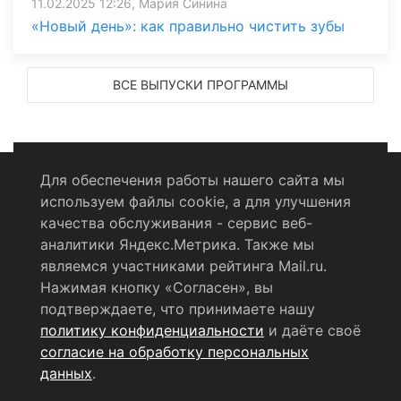
11.02.2025 12:26, Мария Синина
«Новый день»: как правильно чистить зубы
ВСЕ ВЫПУСКИ ПРОГРАММЫ
Для обеспечения работы нашего сайта мы
используем файлы cookie, а для улучшения
Политика конфиденциальности
качества обслуживания - сервис веб-
аналитики Яндекс.Метрика. Также мы
Согласие на обработку персональных данных
являемся участниками рейтинга Mail.ru.
Нажимая кнопку «Согласен», вы
RSS-лента
подтверждаете, что принимаете нашу
политику конфиденциальности
и даёте своё
© 2004 - 2026 Сетевое издание Щёлковское ТВ.
согласие на обработку персональных
Свидетельство о регистрации СМИ
данных
.
ЭЛ № ФС 77 - 79754 от 07.12.2020 г.
Выдано Федеральной