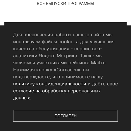
ВСЕ ВЫПУСКИ ПРОГРАММЫ
Для обеспечения работы нашего сайта мы
используем файлы cookie, а для улучшения
Политика конфиденциальности
качества обслуживания - сервис веб-
аналитики Яндекс.Метрика. Также мы
Согласие на обработку персональных данных
являемся участниками рейтинга Mail.ru.
Нажимая кнопку «Согласен», вы
RSS-лента
подтверждаете, что принимаете нашу
политику конфиденциальности
и даёте своё
© 2004 - 2026 Сетевое издание Щёлковское ТВ.
согласие на обработку персональных
Свидетельство о регистрации СМИ
данных
.
ЭЛ № ФС 77 - 79754 от 07.12.2020 г.
Выдано Федеральной
службой по надзору в сфере связи, информационных
технологий и массовых коммуникаций (РОСКОМНАДЗОР).
СОГЛАСЕН
Учредитель ООО «Телерадиокомпания «Щёлково», главный
редактор
Беляева Е.М.
Все права защищены.