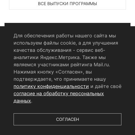
ВСЕ ВЫПУСКИ ПРОГРАММЫ
Для обеспечения работы нашего сайта мы
используем файлы cookie, а для улучшения
Политика конфиденциальности
качества обслуживания - сервис веб-
аналитики Яндекс.Метрика. Также мы
Согласие на обработку персональных данных
являемся участниками рейтинга Mail.ru.
Нажимая кнопку «Согласен», вы
RSS-лента
подтверждаете, что принимаете нашу
политику конфиденциальности
и даёте своё
© 2004 - 2026 Сетевое издание Щёлковское ТВ.
согласие на обработку персональных
Свидетельство о регистрации СМИ
данных
.
ЭЛ № ФС 77 - 79754 от 07.12.2020 г.
Выдано Федеральной
службой по надзору в сфере связи, информационных
технологий и массовых коммуникаций (РОСКОМНАДЗОР).
СОГЛАСЕН
Учредитель ООО «Телерадиокомпания «Щёлково», главный
редактор
Беляева Е.М.
Все права защищены.