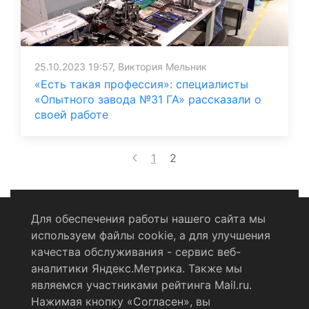
25.10.2023 19:57, Виктория Мельник
«Есть такая профессия»: специалисты
«Опытного завода №31 ГА» рассказали о
своей работе
1
2
Для обеспечения работы нашего сайта мы
используем файлы cookie, а для улучшения
Политика конфиденциальности
качества обслуживания - сервис веб-
аналитики Яндекс.Метрика. Также мы
Согласие на обработку персональных данных
являемся участниками рейтинга Mail.ru.
Нажимая кнопку «Согласен», вы
RSS-лента