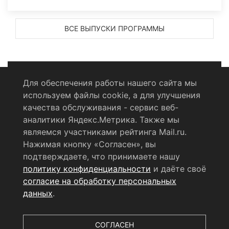
ВСЕ ВЫПУСКИ ПРОГРАММЫ
Для обеспечения работы нашего сайта мы
используем файлы cookie, а для улучшения
Политика конфиденциальности
качества обслуживания - сервис веб-
аналитики Яндекс.Метрика. Также мы
Согласие на обработку персональных данных
являемся участниками рейтинга Mail.ru.
Нажимая кнопку «Согласен», вы
RSS-лента
подтверждаете, что принимаете нашу
политику конфиденциальности
и даёте своё
© 2004 - 2026 Сетевое издание Щёлковское ТВ.
согласие на обработку персональных
Свидетельство о регистрации СМИ
данных
.
ЭЛ № ФС 77 - 79754 от 07.12.2020 г.
Выдано Федеральной
службой по надзору в сфере связи, информационных
технологий и массовых коммуникаций (РОСКОМНАДЗОР).
СОГЛАСЕН