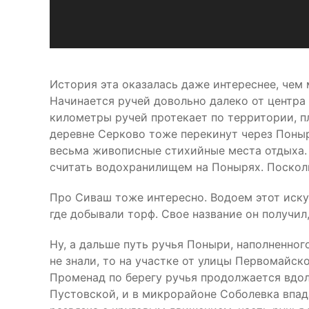
История эта оказалась даже интереснее, чем 
Начинается ручей довольно далеко от центра
километры ручей протекает по территории, п
деревне Серково тоже перекинут через Поныр
весьма живописные стихийные места отдыха. 
считать водохранилищем на Понырях. Поскольк
Про Сиваш тоже интересно. Водоем этот иску
где добывали торф. Свое название он получил
Ну, а дальше путь ручья Поныри, наполненног
не знали, то на участке от улицы Первомайс
Променад по берегу ручья продолжается вдол
Пустовской, и в микрорайоне Соболевка впада