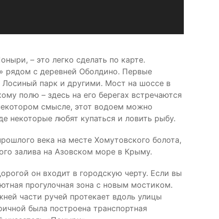
ныри, – это легко сделать по карте.
» рядом с деревней Оболдино. Первые
 Лосиный парк и другими. Мост на шоссе в
ому полю – здесь на его берегах встречаются
 некотором смысле, этот водоем можно
де некоторые любят купаться и ловить рыбу.
прошлого века на месте Хомутовского болота,
ого залива на Азовском море в Крыму.
орогой он входит в городскую черту. Если вы
уютная прогулочная зона с новым мостиком.
жней части ручей протекает вдоль улицы
бричной была построена транспортная