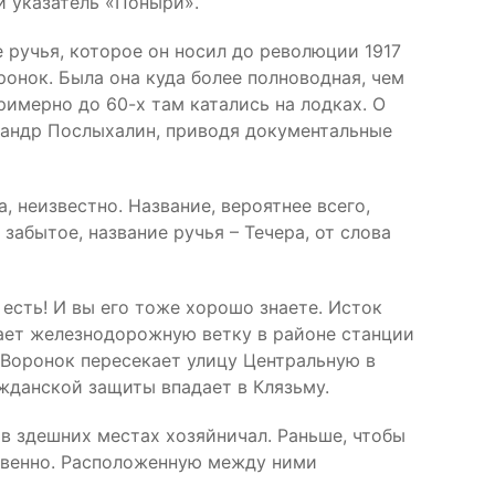
й указатель «Поныри».
 ручья, которое он носил до революции 1917
ронок. Была она куда более полноводная, чем
римерно до 60-х там катались на лодках. О
ксандр Послыхалин, приводя документальные
 неизвестно. Название, вероятнее всего,
забытое, название ручья – Течера, от слова
есть! И вы его тоже хорошо знаете. Исток
кает железнодорожную ветку в районе станции
 Воронок пересекает улицу Центральную в
жданской защиты впадает в Клязьму.
в здешних местах хозяйничал. Раньше, чтобы
ственно. Расположенную между ними