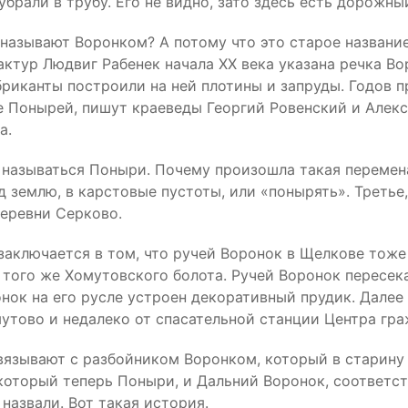
убрали в трубу. Его не видно, зато здесь есть дорожны
называют Воронком? А потому что это старое название
ктур Людвиг Рабенек начала XX века указана речка Во
риканты построили на ней плотины и запруды. Годов п
ие Понырей, пишут краеведы Георгий Ровенский и Але
а.
 называться Поныри. Почему произошла такая перемена,
землю, в карстовые пустоты, или «понырять». Третье, 
деревни Серково.
заключается в том, что ручей Воронок в Щелкове тоже 
е того же Хомутовского болота. Ручей Воронок пересе
нок на его русле устроен декоративный прудик. Далее
мутово и недалеко от спасательной станции Центра гра
вязывают с разбойником Воронком, который в старину 
 который теперь Поныри, и Дальний Воронок, соответ
азвали. Вот такая история.