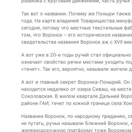
развязка с круговым движением, часть ручья 
Так вот о названии. Почему же Поныри также 
года. На карте владений Товарищества мануфа
сегодня, потому что местные текстильные фаб
том, что Воронок – это историческое назван
свидетельства названия Воронок аж с XVII век
А вот уже в 20-е годы ручей стал официально
означает свойство речки местами уходить под 
«течет». Так его, вероятно, называли жители 
А вот и главный секрет Воронка-Понырей. Он 
находится недалеко от озера Сиваш, на мест
Соколовская. В жилом квартале Дальний Воро
районе ГАИ, течет по южной границе села Хо
Название Воронок, по народному преданию, с
не путать, ручьи называли Ближний Воронок,
железнодорожную платформу тоже Воронком н