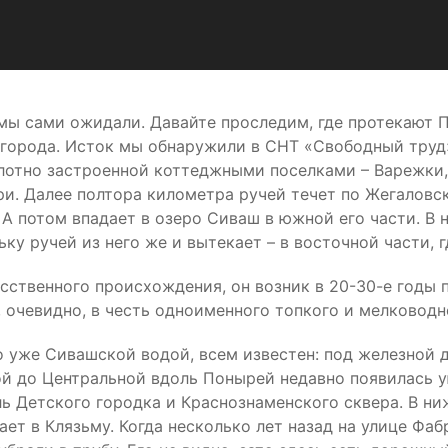
мы сами ожидали. Давайте проследим, где протекают По
 города. Исток мы обнаружили в СНТ «Свободный труд
лотно застроенной коттеджными поселками – Варежки,
и. Далее полтора километра ручей течет по Жегаловск
А потом впадает в озеро Сиваш в южной его части. В
у ручей из него же и вытекает – в восточной части, г
сственного происхождения, он возник в 20-30-е годы 
, очевидно, в честь одноименного топкого и мелководн
о уже Сивашской водой, всем известен: под железной д
кой до Центральной вдоль Понырей недавно появилась 
ь Детского городка и Краснознаменского сквера. В ни
ет в Клязьму. Когда несколько лет назад на улице Фа