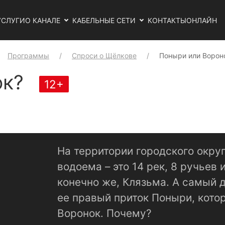
УСЛУГИ
О КАНАЛЕ
КАБЕЛЬНЫЕ СЕТИ
КОНТАКТЫ
ОНЛАЙН
Программы
Спроси о Щёлкове
Поныри или Ворон
ок?
12+
На территории городского окру
водоема – это 14 рек, 8 ручьев 
конечно же, Клязьма. А самый д
ее правый приток Поныри, кото
Воронок. Почему?