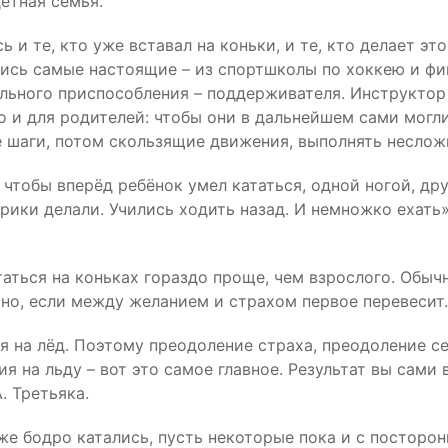
етная семья.
 и те, кто уже вставал на коньки, и те, кто делает это
лись самые настоящие – из спортшколы по хоккею и ф
льного приспособления – поддерживателя. Инструктор 
но и для родителей: чтобы они в дальнейшем сами могли
е шаги, потом скользящие движения, выполнять неслож
 чтобы вперёд ребёнок умел кататься, одной ногой, др
арики делали. Учились ходить назад. И немножко ехать»
таться на коньках гораздо проще, чем взрослого. Обычн
чно, если между желанием и страхом первое перевесит.
я на лёд. Поэтому преодоление страха, преодоление се
 на льду – вот это самое главное. Результат вы сами 
. Третьяка.
уже бодро катались, пусть некоторые пока и с постор