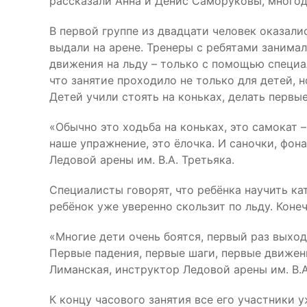
рассказали Анна и Денис Саморуковы, многод
В первой группе из двадцати человек оказались
выдали на арене. Тренеры с ребятами занима
движения на льду – только с помощью специа
что занятие проходило не только для детей, 
Детей учили стоять на коньках, делать первы
«Обычно это ходьба на коньках, это самокат –
наше упражнение, это ёлочка. И саночки, фон
Ледовой арены им. В.А. Третьяка.
Специалисты говорят, что ребёнка научить ка
ребёнок уже уверенно скользит по льду. Коне
«Многие дети очень боятся, первый раз выход
Первые падения, первые шаги, первые движения
Лиманская, инструктор Ледовой арены им. В.А
К концу часового занятия все его участники 