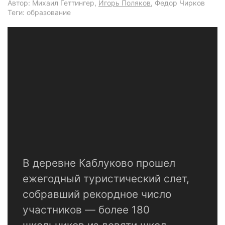
Автор: Михаил Геттингер,
Игорь Поляков
, Федор Чирков
Теги: образование
В деревне Каблуково прошел
ежегодный туристический слет,
собравший рекордное число
участников — более 180