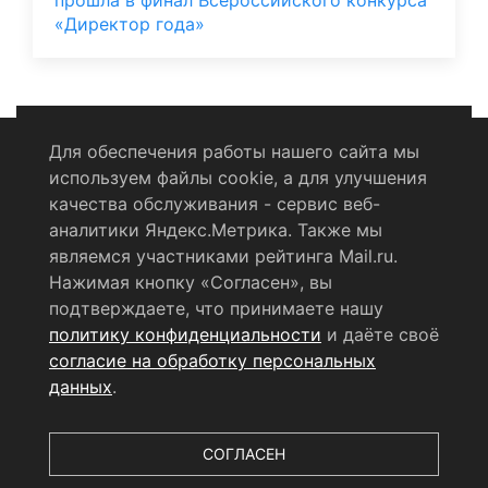
«Директор года»
Для обеспечения работы нашего сайта мы
используем файлы cookie, а для улучшения
Политика конфиденциальности
качества обслуживания - сервис веб-
аналитики Яндекс.Метрика. Также мы
Согласие на обработку персональных данных
являемся участниками рейтинга Mail.ru.
Нажимая кнопку «Согласен», вы
RSS-лента
подтверждаете, что принимаете нашу
политику конфиденциальности
и даёте своё
© 2004 - 2026 Сетевое издание Щёлковское ТВ.
согласие на обработку персональных
Свидетельство о регистрации СМИ
данных
.
ЭЛ № ФС 77 - 79754 от 07.12.2020 г.
Выдано Федеральной
службой по надзору в сфере связи, информационных
технологий и массовых коммуникаций (РОСКОМНАДЗОР).
СОГЛАСЕН
Учредитель ООО «Телерадиокомпания «Щёлково», главный