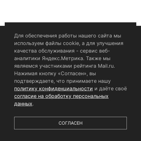
Для обеспечения работы нашего сайта мы
используем файлы cookie, а для улучшения
Политика конфиденциальности
качества обслуживания - сервис веб-
аналитики Яндекс.Метрика. Также мы
Согласие на обработку персональных данных
являемся участниками рейтинга Mail.ru.
Нажимая кнопку «Согласен», вы
RSS-лента
подтверждаете, что принимаете нашу
политику конфиденциальности
и даёте своё
© 2004 - 2026 Сетевое издание Щёлковское ТВ.
согласие на обработку персональных
Свидетельство о регистрации СМИ
данных
.
ЭЛ № ФС 77 - 79754 от 07.12.2020 г.
Выдано Федеральной
службой по надзору в сфере связи, информационных
технологий и массовых коммуникаций (РОСКОМНАДЗОР).
СОГЛАСЕН
Учредитель ООО «Телерадиокомпания «Щёлково», главный
редактор
Беляева Е.М.
Все права защищены.